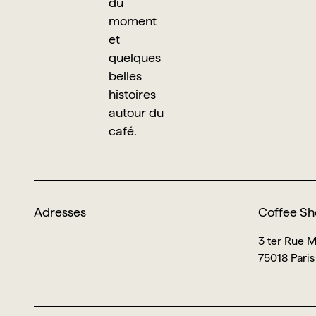
du
moment
et
quelques
belles
histoires
autour du
café.
Adresses
Coffee Sh
3 ter Rue 
75018 Paris