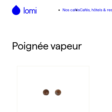
Passer au contenu principal
Nos cafés
Cafés, hôtels & re
Poignée vapeur
Option Strada - Poignée vapeur en no