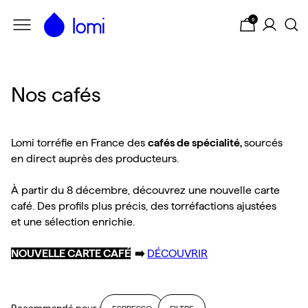
Passer au contenu principal
0
Nos cafés
Lomi torréfie en France des
c
afés de spécialité,
sourcés
en direct auprès des producteurs.
À partir du 8 décembre, découvrez une nouvelle carte
café. Des profils plus précis, des torréfactions ajustées
et une sélection enrichie.
NOUVELLE CARTE CAFÉ
➡️
DÉCOUVRIR