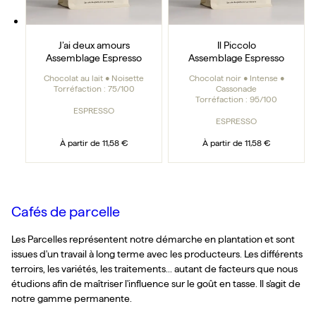
J’ai deux amours
Il Piccolo
Assemblage Espresso
Assemblage Espresso
Chocolat au lait • Noisette
Chocolat noir • Intense •
Torréfaction :
75/100
Cassonade
Torréfaction :
95/100
ESPRESSO
ESPRESSO
À partir de
11,58 €
À partir de
11,58 €
Cafés de parcelle
Les Parcelles représentent notre démarche en plantation et sont
issues d'un travail à long terme avec les producteurs. Les différents
terroirs, les variétés, les traitements... autant de facteurs que nous
étudions afin de maîtriser l'influence sur le goût en tasse. Il s'agit de
notre gamme permanente.