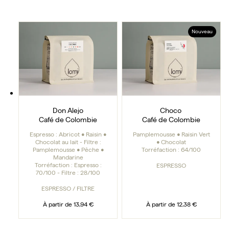
Don Alejo
Choco
Nouveau
Don Alejo
Choco
Café de Colombie
Café de Colombie
Espresso : Abricot • Raisin •
Pamplemousse • Raisin Vert
Chocolat au lait - Filtre :
• Chocolat
Pamplemousse • Pêche •
Torréfaction :
64/100
Mandarine
Torréfaction :
Espresso :
ESPRESSO
70/100 - Filtre : 28/100
ESPRESSO / FILTRE
À partir de
13,94 €
À partir de
12,38 €