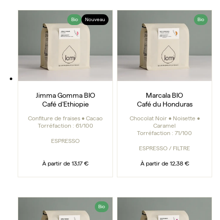
Jimma Gomma BIO
Marcala BIO
Bio
Nouveau
Bio
Jimma Gomma BIO
Marcala BIO
Café d'Ethiopie
Café du Honduras
Confiture de fraises • Cacao
Chocolat Noir • Noisette •
Torréfaction :
61/100
Caramel
Torréfaction :
71/100
ESPRESSO
ESPRESSO / FILTRE
À partir de
13,17 €
À partir de
12,38 €
Gera Forest Honey BIO
Dois Irmãos
Bio