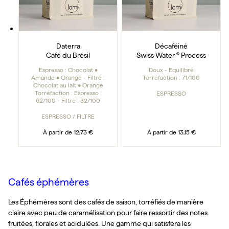
Daterra
Décaféiné
Café du Brésil
Swiss Water ® Process
Espresso : Chocolat •
Doux - Equilibré
Amande • Orange - Filtre :
Torréfaction :
71/100
Chocolat au lait • Orange
Torréfaction :
Espresso :
ESPRESSO
62/100 - Filtre : 32/100
ESPRESSO / FILTRE
À partir de
12,73 €
À partir de
13,15 €
Cafés éphémères
Les Éphémères sont des cafés de saison, torréfiés de manière
claire avec peu de caramélisation pour faire ressortir des notes
fruitées, florales et acidulées. Une gamme qui satisfera les