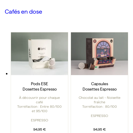
Cafés en dose
Pods ESE
Capsules
Pods ESE
Capsules
Dosettes Espresso
Dosettes Espresso
À découvrir pour chaque
Chocolat au lait - Noisette
café
fraîche
Torréfaction :
Entre 80/100
Torréfaction :
80/100
et 95/100
ESPRESSO
ESPRESSO
94,95 €
94,95 €