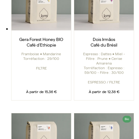
Gera Forest Honey BIO
Dois Irmãos
Café d'Ethiopie
Café du Brésil
Framboise • Mandarine
Espresso : Dattes • Miel -
Torréfaction :
29/100
Filtre : Prune • Cerise
Amarena
Torréfaction :
Espresso :
FILTRE
59/100 - Filtre : 30/100
ESPRESSO / FILTRE
À partir de
15,36 €
À partir de
12,38 €
Daterra
Décaféiné
Bio