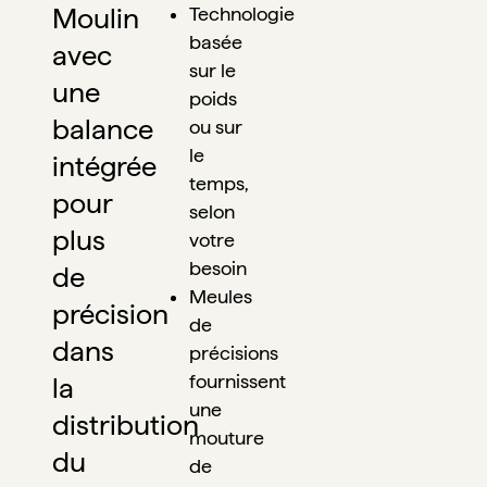
Moulin 
Technologie 
basée 
avec 
sur le 
une 
poids 
balance 
ou sur 
le 
intégrée 
temps, 
pour 
selon 
plus 
votre 
besoin
de 
Meules 
précision 
de 
dans 
précisions 
fournissent 
la 
une 
distribution 
mouture 
du 
de 