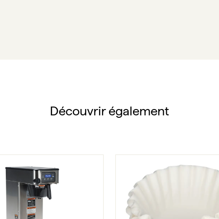
Découvrir également
Bunn – ICBA – Machine à café filtre
Bunn - Fil