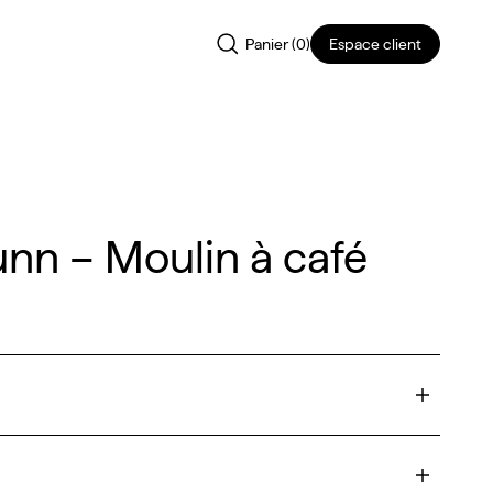
Panier (
0
)
Espace client
nn – Moulin à café