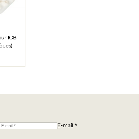
our ICB
èces)
E-mail *
Je m’abonne