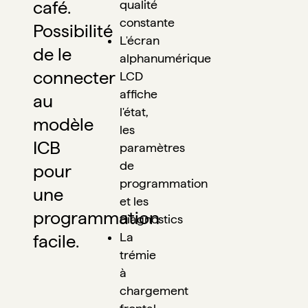
café. 
qualité 
constante
Possibilité 
L'écran 
de le 
alphanumérique 
connecter 
LCD 
affiche 
au 
l'état, 
modèle 
les 
ICB 
paramètres 
de 
pour 
programmation 
une 
et les 
programmation 
diagnostics
La 
facile. 
trémie 
à 
chargement 