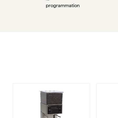
programmation
Bunn - FPGA - Moulin à café filtre