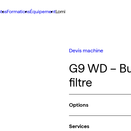
stos
Formations
Équipement
Lomi
Devis machine
G9 WD – Bu
filtre
Options
Services