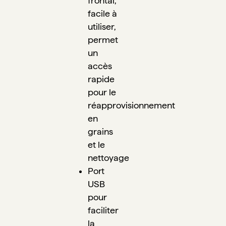
frontal, 
facile à 
utiliser, 
permet 
un 
accès 
rapide 
pour le 
réapprovisionnement 
en 
grains 
et le 
nettoyage
Port 
USB 
pour 
faciliter 
la 