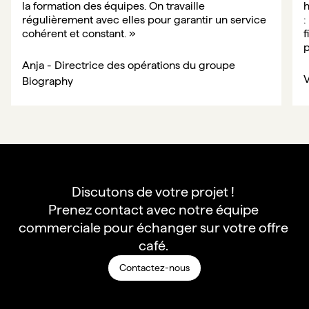
la formation des équipes. On travaille 
h
régulièrement avec elles pour garantir un service 
:
cohérent et constant. 
»
f
p
Anja - Directrice des opérations du groupe 
V
Biography
Discutons de votre projet ! 

Prenez contact avec notre équipe 
commerciale pour échanger sur votre offre 
café. 
Contactez-nous