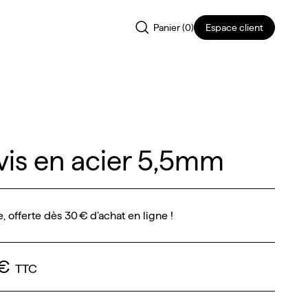
Panier (
0
)
Espace client
vis en acier 5,5mm
e, offerte dès 30 € d’achat en ligne !
 €
TTC