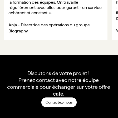
la formation des équipes. On travaille 
h
régulièrement avec elles pour garantir un service 
:
cohérent et constant. 
»
f
p
Anja - Directrice des opérations du groupe 
V
Biography
Discutons de votre projet ! 

Prenez contact avec notre équipe 
commerciale pour échanger sur votre offre 
café. 
Contactez-nous