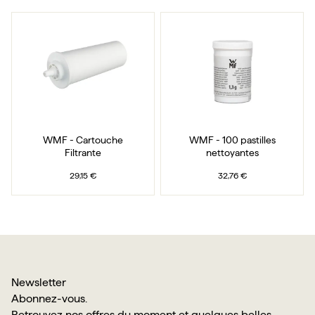
WMF - Cartouche Filtrante
WMF - 100 pastilles n
WMF - Cartouche
WMF - 100 pastilles
Filtrante
nettoyantes
29,15 €
32,76 €
Newsletter
Abonnez-vous.
Retrouvez nos offres du moment et quelques belles