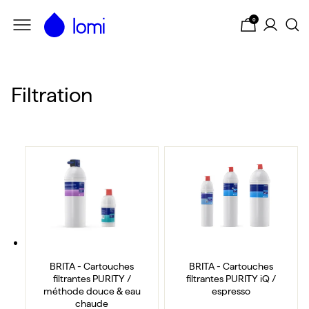
Passer au contenu principal
0
Filtration
BRITA - Cartouches filtrantes PURITY / méthode douce & 
BRITA - Cartouches fi
BRITA - Cartouches
BRITA - Cartouches
filtrantes PURITY /
filtrantes PURITY iQ /
méthode douce & eau
espresso
chaude