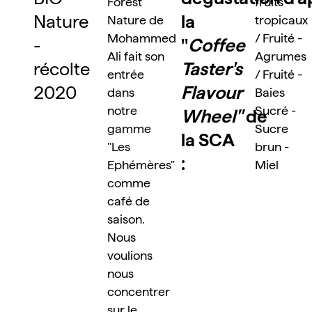
Forest 
fruits 
Nature 
la 
Nature de 
tropicaux 
Mohammed 
/ Fruité - 
- 
"
Coffee 
Ali fait son 
Agrumes 
récolte 
Taster's 
entrée 
/ Fruité - 
2020
Flavour 
dans 
Baies

notre 
Sucré - 
Wheel"
 de 
gamme 
Sucre 
la SCA 
"Les 
brun - 
:
Ephémères" 
Miel
comme 
café de 
saison. 
Nous 
voulions 
nous 
concentrer 
sur le 