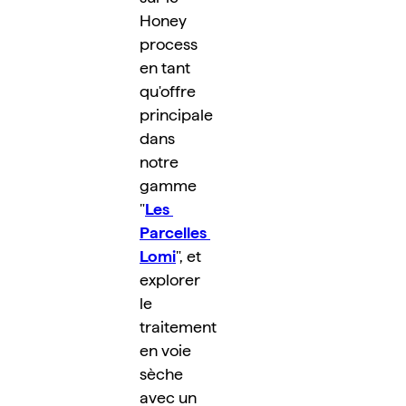
Honey 
process 
en tant 
qu'offre 
principale 
dans 
notre 
gamme 
"
Les 
Parcelles 
Lomi
", et 
explorer 
le 
traitement 
en voie 
sèche 
avec un 