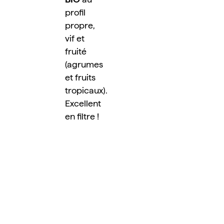
profil 
propre, 
vif et 
fruité 
(agrumes 
et fruits 
tropicaux). 
Excellent 
en filtre !