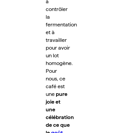
à 
contrôler 
la 
fermentation 
et à 
travailler 
pour avoir 
un lot 
homogène. 
Pour 
nous, ce 
café est 
une 
pure 
joie et 
une 
célébration 
de ce que 
le 
goût 