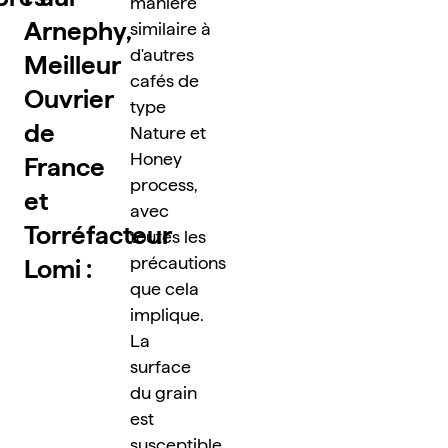
manière 
Arnephy, 
similaire à 
d'autres 
Meilleur 
cafés de 
Ouvrier 
type 
de 
Nature et 
Honey 
France 
process, 
et 
avec 
Torréfacteur 
toutes les 
précautions 
Lomi : 
que cela 
implique. 
La 
surface 
du grain 
est 
susceptible 