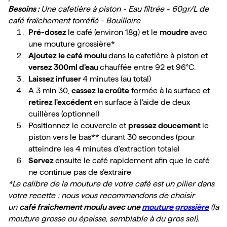
Besoins : 
Une cafetière à piston - Eau filtrée - 60gr/L de 
café fraîchement torréfié - Bouilloire
Pré-dosez 
le café (environ 18g) et le 
moudre 
avec 
une mouture grossière*
Ajoutez le café moulu 
dans la cafetière à piston et 
versez 300ml d’eau 
chauffée entre 92 et 96°C.
Laissez infuser 
4 minutes (au total)
A 3 min 30, 
cassez la croûte
 formée à la surface et 
retirez l'excédent 
en surface à l’aide de deux 
cuillères (optionnel)
Positionnez le couvercle et 
pressez doucement 
le 
piston vers le bas** durant 30 secondes (pour 
atteindre les 4 minutes d'extraction totale)
Servez 
ensuite le café rapidement afin que le café 
ne continue pas de s’extraire
*Le calibre de la mouture de votre café est un pilier dans 
votre recette : nous vous recommandons de choisir 
un 
café fraîchement moulu avec une 
mouture grossière
 (la 
mouture grosse ou épaisse, semblable à du gros sel).