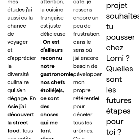
mes 
attention, 
café, je 
projet 
études j’ai 
la cuisine 
ressens 
souhaite
aussi eu la 
française 
encore un 
tu 
chance 
est juste 
peu de 
de 
délicieuse 
frustration, 
pousser 
voyager 
! 
On est 
dans le 
chez 
et 
d’ailleurs 
sens où 
Lomi ? 
d’apprécier 
reconnu 
j’ai encore 
la 
notre 
besoin de 
Quelles 
diversité 
gastronomie, 
développer 
sont 
culinaire 
nos chefs 
mon 
les 
qui s’en 
étoilé(e)s, 
propre 
dégage. 
En 
ce sont 
référentiel 
futures 
Asie j’ai 
des 
pour 
étapes 
découvert 
choses 
déceler 
pour 
la street 
qui me 
tous les 
toi ?
food
. Tous 
font 
arômes. 
ces petits 
rêver.
Cela 