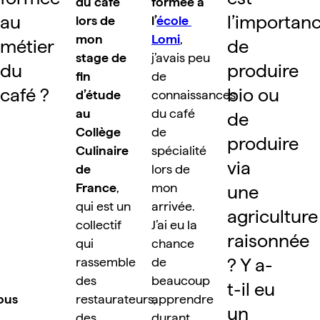
du café 
formée à 
au 
l’importanc
lors de 
l’
école 
mon 
Lomi
, 
métier 
de 
stage de 
j’avais peu 
du 
produire 
fin 
de 
café ?
bio ou 
d’étude 
connaissances 
au 
du café 
de 
Collège 
de 
produire 
Culinaire 
spécialité 
via 
de 
lors de 
France
, 
mon 
une 
qui est un 
arrivée. 
agriculture 
collectif 
J’ai eu la 
raisonnée 
qui 
chance 
? Y a-
rassemble 
de 
des 
beaucoup 
t-il eu 
ous 
restaurateurs, 
apprendre 
un 
des 
durant 