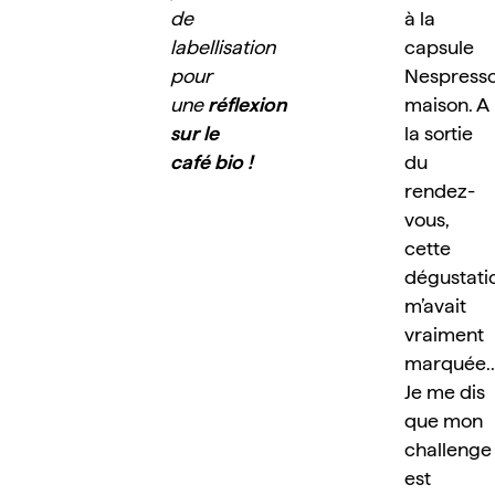
de 
à la 
labellisation 
capsule 
pour 
Nespresso
une 
réflexion 
maison. A 
sur le 
la sortie 
café bio !
du 
rendez-
vous, 
cette 
dégustatio
m’avait 
vraiment 
marquée..!
Je me dis 
que mon 
challenge 
est 