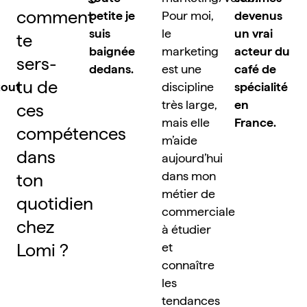
comment 
petite je 
Pour moi, 
devenus 
suis 
le 
un vrai 
te 
baignée 
marketing 
acteur du 
sers-
dedans.
est une 
café de 
tu de 
tout 
discipline 
spécialité 
très large, 
en 
ces 
mais elle 
France.
compétences 
m’aide 
dans 
aujourd’hui 
dans mon 
ton 
métier de 
quotidien 
commerciale 
chez 
à étudier 
Lomi ?
et 
connaître 
les 
tendances 