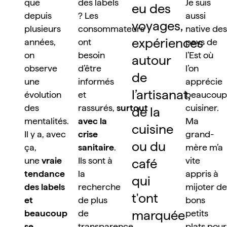
que 
des labels 
Je suis 
eu des 
depuis 
? Les 
aussi 
voyages, 
plusieurs 
consommateurs 
native des 
expériences 
années, 
ont 
pays de 
on 
besoin 
l’Est où 
autour 
observe 
d’être 
l’on 
de 
une 
informés 
apprécie 
l’artisanat, 
évolution 
et 
beaucoup 
des 
rassurés, 
surtout 
cuisiner. 
de la 
mentalités. 
avec la 
Ma 
cuisine 
Il y a, avec 
crise 
grand-
ou du 
ça, 
sanitaire
. 
mère m’a 
une 
vraie 
Ils sont à 
vite 
café 
tendance 
la 
appris à 
qui 
des labels 
recherche 
mijoter de 
t'ont 
et 
de plus 
bons 
marquée 
beaucoup 
de 
petits 
se 
transparence 
plats pour 