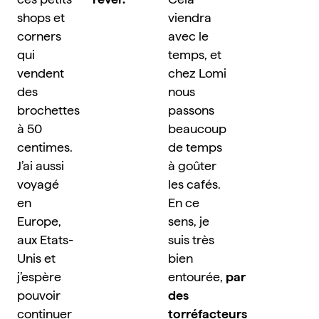
shops et 
viendra 
corners 
avec le 
qui 
temps, et 
vendent 
chez Lomi 
des 
nous 
brochettes 
passons 
à 50 
beaucoup 
centimes. 
de temps 
J’ai aussi 
à goûter 
voyagé 
les cafés. 
en 
En ce 
Europe, 
sens, je 
aux Etats-
suis très 
Unis et 
bien 
j’espère 
entourée, 
par 
pouvoir 
des 
continuer 
torréfacteurs 