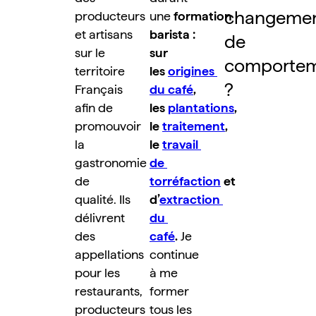
changemen
producteurs 
une 
formation 
et artisans 
barista : 
de 
sur le 
sur 
comportem
territoire 
les 
origines 
?
Français 
du café
, 
afin de 
les 
plantations
, 
promouvoir 
le 
traitement
, 
la 
le 
travail 
gastronomie 
de 
de 
torréfaction
 et 
qualité. Ils 
d’
extraction 
délivrent 
du 
des 
café
.
 Je 
appellations 
continue 
pour les 
à me 
restaurants, 
former 
producteurs 
tous les 