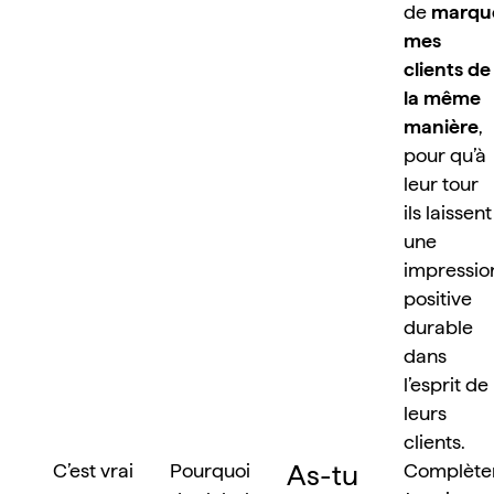
de 
marque
mes 
clients de 
la même 
manière
, 
pour qu’à 
leur tour 
ils laissent 
une 
impression
positive 
durable 
dans 
l’esprit de 
leurs 
clients.
As-tu 
C’est vrai 
Pourquoi 
Complètem