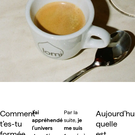
Comment 
Aujourd’hui,
J’ai 
Par la 
appréhendé 
suite, 
je 
t’es-tu 
quelle 
l’univers 
me suis 
formée 
est 