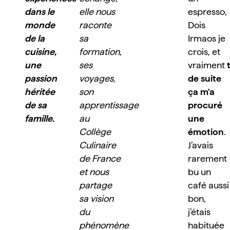
dans le 
elle nous 
espresso, 
monde 
raconte 
Dois 
de la 
sa 
Irmaos je 
cuisine, 
formation, 
crois, et 
une 
ses 
vraiment 
passion 
voyages, 
de suite 
héritée 
son 
ça m'a 
de sa 
apprentissage 
procuré 
famille.
au 
une 
Collège 
émotion
. 
Culinaire 
J’avais 
de France 
rarement 
et nous 
bu un 
partage 
café aussi 
sa vision 
bon, 
du 
j’étais 
phénomène 
habituée 