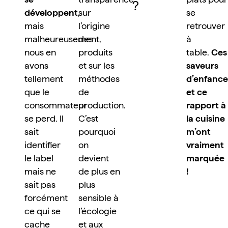
?
développent
, 
sur 
se 
mais 
l’origine 
retrouver 
malheureusement, 
des 
à 
nous en 
produits 
table. 
Ces 
avons 
et sur les 
saveurs 
tellement 
méthodes 
d’enfance 
que le 
de 
et ce 
consommateur 
production. 
rapport à 
se perd. Il 
C’est 
la cuisine 
sait 
pourquoi 
m’ont 
identifier 
on 
vraiment 
le label 
devient 
marquée 
mais ne 
de plus en 
!
sait pas 
plus 
forcément 
sensible à 
ce qui se 
l’écologie 
cache 
et aux 