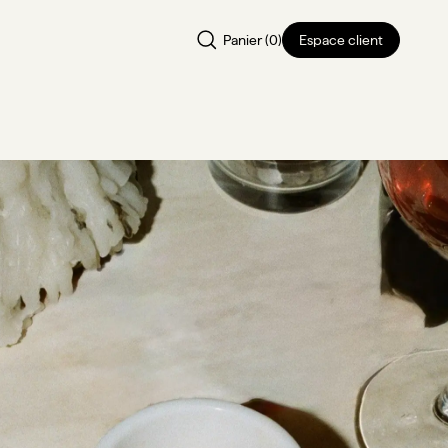
Panier (
0
)
Espace client