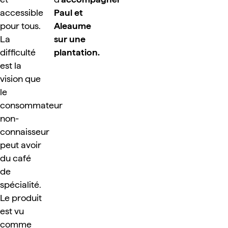
accessible 
Paul et 
pour tous. 
Aleaume 
La 
sur une 
difficulté 
plantation.
est la 
vision que 
le 
consommateur 
non-
connaisseur 
peut avoir 
du café 
de 
spécialité. 
Le produit 
est vu 
comme 