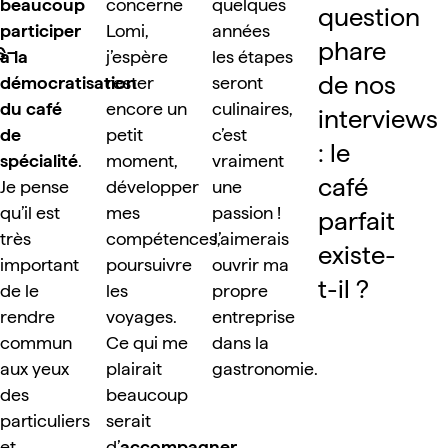
beaucoup 
concerne 
quelques 
question 
participer 
Lomi, 
années 
s-
phare 
à la 
j’espère 
les étapes 
de nos 
démocratisation 
rester 
seront 
du café 
encore un 
culinaires, 
interviews 
de 
petit 
c’est 
: le 
spécialité
. 
moment, 
vraiment 
café 
Je pense 
développer 
une 
qu’il est 
mes 
passion ! 
parfait 
très 
compétences, 
J’aimerais 
existe-
important 
poursuivre 
ouvrir ma 
t-il ?
de le 
les 
propre 
rendre 
voyages. 
entreprise 
commun 
Ce qui me 
dans la 
aux yeux 
plairait 
gastronomie.
des 
beaucoup 
particuliers 
serait 
et 
d’
accompagner 