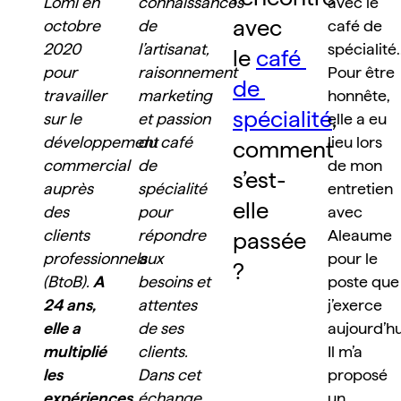
Lomi en 
connaissances 
avec le 
avec 
octobre 
de 
café de 
2020 
l’artisanat, 
spécialité..
le 
café 
pour 
raisonnement 
Pour être 
de 
travailler 
marketing 
honnête, 
spécialité
, 
sur le 
et passion 
elle a eu 
développement 
du café 
lieu lors 
comment 
commercial 
de 
de mon 
s’est-
auprès 
spécialité 
entretien 
elle 
des 
pour 
avec 
clients 
répondre 
Aleaume 
passée 
professionnels 
aux 
pour le 
?
(BtoB). 
A 
besoins et 
poste que 
24 ans, 
attentes 
j’exerce 
elle a 
de ses 
aujourd’hui
multiplié 
clients. 
Il m’a 
les 
Dans cet 
proposé 
expériences 
échange, 
un 