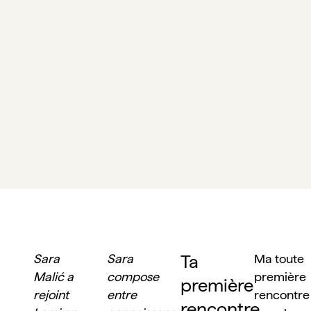
Ta 
Sara 
Sara 
Ma toute 
Malić a 
compose 
première 
première 
rejoint 
entre 
rencontre 
rencontre 