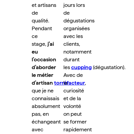
et artisans 
jours lors 
de 
de 
qualité. 
dégustations 
Pendant 
organisées 
ce 
avec les 
stage, 
j’ai 
clients, 
eu 
notamment 
l’occasion 
durant 
d’aborder 
les 
cupping
 (dégustation). 
le métier 
Avec de 
d’artisan 
torréfacteur
la 
, 
que je ne 
curiosité 
connaissais 
et de la 
absolument 
volonté 
pas, en 
on peut 
échangeant 
se former 
avec 
rapidement 