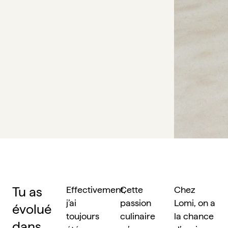
Tu as 
Effectivement, 
Cette 
Chez 
j’ai 
passion 
Lomi, on a 
évolué 
toujours 
culinaire 
la chance 
dans 