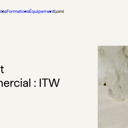
stos
Formations
Équipement
Lomi
t
rcial : ITW