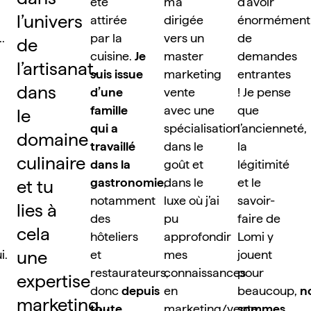
été 
m’a 
d’avoir 
l’univers 
attirée 
dirigée 
énormément 
. 
par la 
vers un 
de 
de 
cuisine. 
Je 
master 
demandes 
l’artisanat, 
suis issue 
marketing 
entrantes 
dans 
d’une 
vente 
! Je pense 
famille 
avec une 
que 
le 
qui a 
spécialisation 
l’ancienneté, 
domaine 
travaillé 
dans le 
la 
culinaire 
dans la 
goût et 
légitimité 
gastronomie
, 
dans le 
et le 
et tu 
notamment 
luxe où j’ai 
savoir-
lies à 
des 
pu 
faire de 
cela 
hôteliers 
approfondir 
Lomi y 
une 
. 
et 
mes 
jouent 
restaurateurs, 
connaissances 
pour 
expertise 
donc 
depuis 
en 
beaucoup, 
n
marketing… 
toute 
marketing/vente. 
sommes 